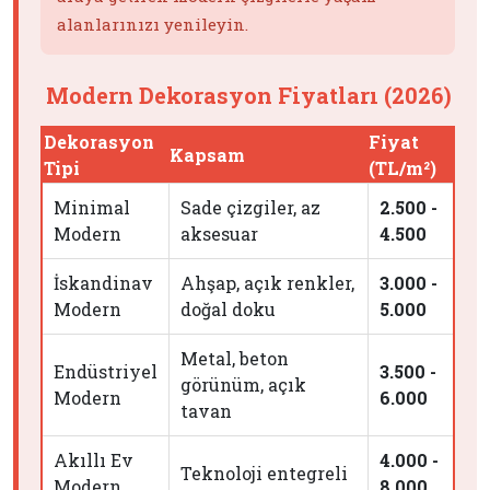
alanlarınızı yenileyin.
Modern Dekorasyon Fiyatları (2026)
Dekorasyon
Fiyat
Kapsam
Tipi
(TL/m²)
Minimal
Sade çizgiler, az
2.500 -
Modern
aksesuar
4.500
İskandinav
Ahşap, açık renkler,
3.000 -
Modern
doğal doku
5.000
Metal, beton
Endüstriyel
3.500 -
görünüm, açık
Modern
6.000
tavan
Akıllı Ev
4.000 -
Teknoloji entegreli
Modern
8.000