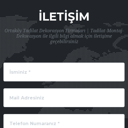
İLETIŞIM
Ortaköy Tadilat Dekorasyon Firmaları | Tadilat-Montaj-
Dekorasyon ile ilgili bilgi almak için iletişime
geçebilirsiniz